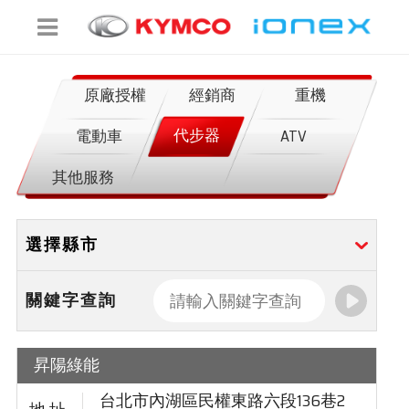
原廠授權
經銷商
重機
代步器
電動車
ATV
其他服務
關鍵字查詢
昇陽綠能
台北市內湖區民權東路六段136巷2