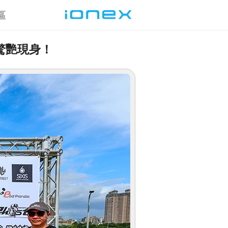
區
橘驚艷現身！