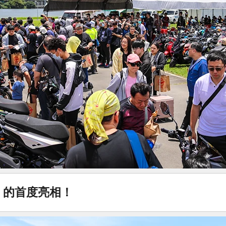
」
的首度亮相！