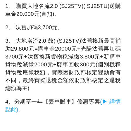
1、 購買大地名流2.0 (SJ25TV)( SJ25TU)送購
車金20,000元(直扣)。
2、 汰舊加碼3,700元。
3、 大地名流2.0 鼓( (SJ25TV)汰舊換新最高補
助29,800元=購車金20000元+光陽汰舊再加碼
3700元+汰舊換新貨物稅減徵3,800元+新購車
貨物稅減徵2000元+廢車回收300元(個別機種
貨物稅應徵稅額，實際因財政部核定變動會有
不同，最終實際退稅金額依財政部核定之退稅
總額為主)
4、分期享一年【丟車贈車】優惠專案
(▶ 詳情
點此)
。