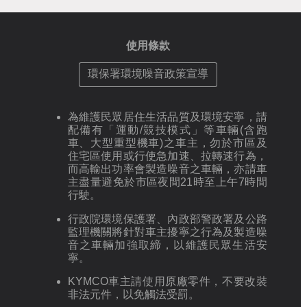
使用條款
環保署環境噪音政策宣導
為維護民眾居住生活品質及環境安寧，請
配備有「運動/競技模式」等車輛(含跑
車、大型重型機車)之車主，勿於市區及
住宅區使用或行使急加速、拉轉速行為，
而高輸出功率會製造噪音之車輛，亦請車
主盡量避免於市區夜間21時至上午7時間
行駛。
行政院環境保護署、內政部警政署及公路
監理機關將針對車主擾寧之行為及製造噪
音之車輛加強取締，以維護民眾生活安
寧。
KYMCO車主請使用原廠零件，不要改裝
非法元件，以免觸法受罰。